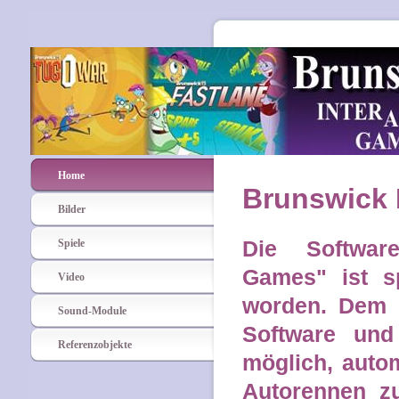
Home
Brunswick 
Bilder
Die Software
Spiele
Games" ist sp
Video
worden. Dem B
Sound-Module
Software und 
Referenzobjekte
möglich, autom
Autorennen z