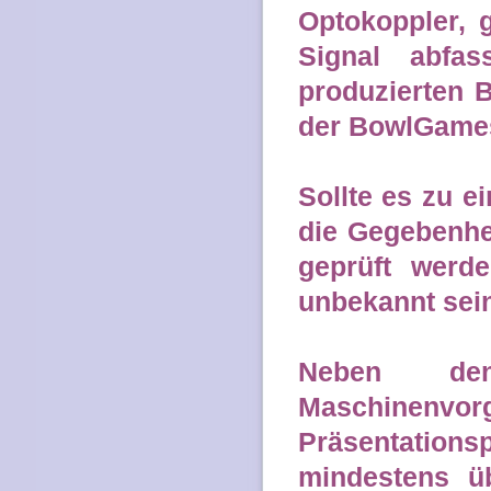
Optokoppler, 
Signal abfa
produzierten B
der BowlGames
Sollte es zu 
die Gegebenhe
geprüft werd
unbekannt sein
Neben de
Maschinenv
Präsentation
mindestens ü